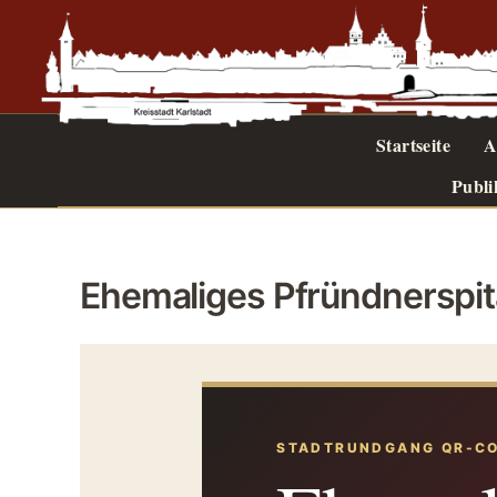
Zum
Inhalt
springen
Startseite
A
Publi
Ehemaliges Pfründnerspit
STADTRUNDGANG QR-C