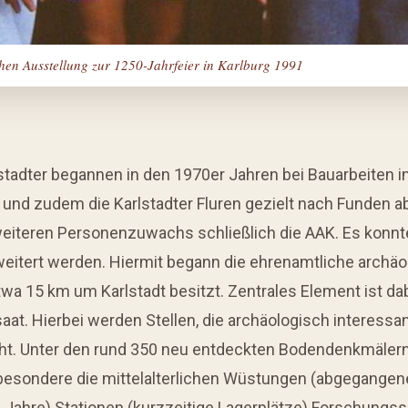
hen Ausstellung zur 1250-Jahrfeier in Karlburg 1991
stadter begannen in den 1970er Jahren bei Bauarbeiten i
nd zudem die Karlstadter Fluren gezielt nach Funden ab
 weiteren Personenzuwachs schließlich die AAK. Es konn
weitert werden. Hiermit begann die ehrenamtliche archä
twa 15 km um Karlstadt besitzt. Zentrales Element ist d
at. Hierbei werden Stellen, die archäologisch interessa
. Unter den rund 350 neu entdeckten Bodendenkmälern 
nsbesondere die mittelalterlichen Wüstungen (abgegangen
000 Jahre) Stationen (kurzzeitige Lagerplätze) Forschung